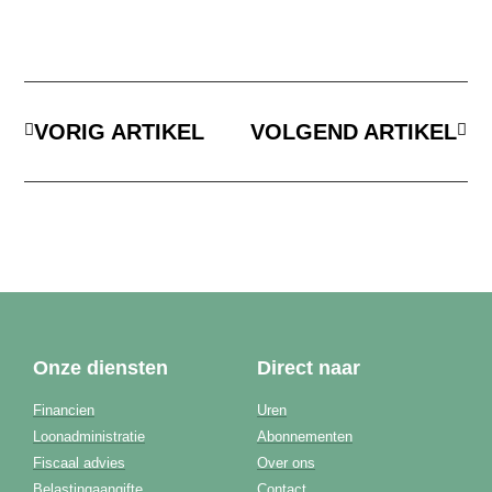
VORIG ARTIKEL
VOLGEND ARTIKEL
Onze diensten
Direct naar
Financien
Uren
Loonadministratie
Abonnementen
Fiscaal advies
Over ons
Belastingaangifte
Contact