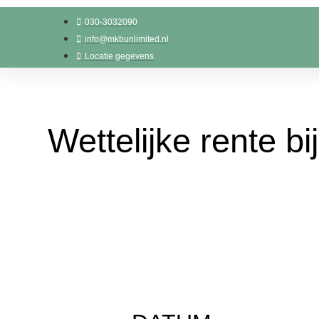
030-3032090
info@mkbunlimited.nl
Locatie gegevens
Wettelijke rente bij