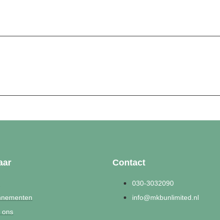
aar
Contact
n
030-3032090
nnementen
info@mkbunlimited.nl
 ons