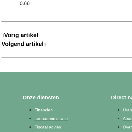
Vorig artikel
Volgend artikel
Onze diensten
Direct n
Financien
Ure
Loonadministratie
Abo
Fiscaal advies
Over