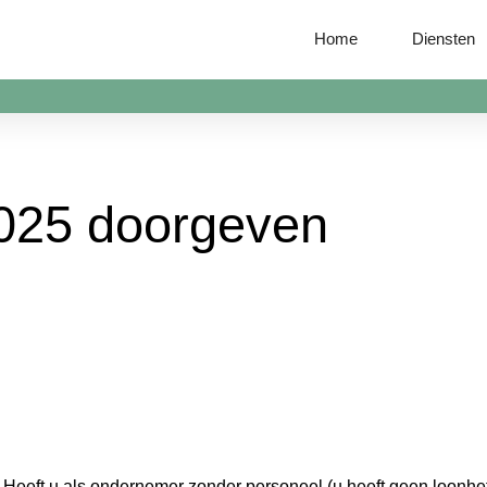
Home
Diensten
2025 doorgeven
Heeft u als ondernemer zonder personeel (u heeft geen loonh