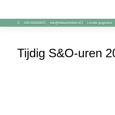
030-3032090
info@mkbunlimited.nl
Locatie gegevens
Tijdig S&O-uren 