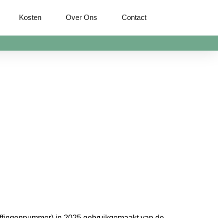
Kosten
Over Ons
Contact
effingennummer) in 2025 gebruikgemaakt van de