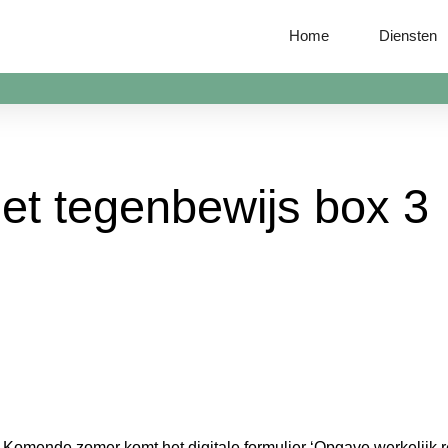
Home
Diensten
het tegenbewijs box 3
Komende zomer komt het digitale formulier ‘Opgave werkelijk 