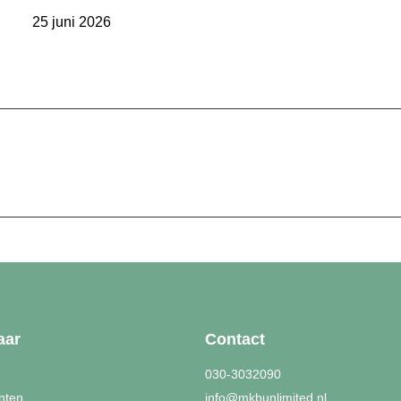
25 juni 2026
aar
Contact
030-3032090
nten
info@mkbunlimited.nl