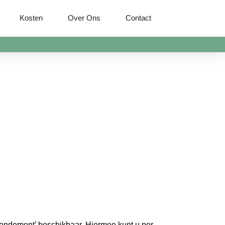
Kosten
Over Ons
Contact
rendement’ beschikbaar. Hiermee kunt u per